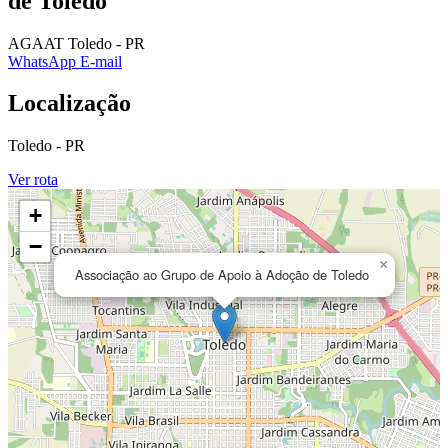
de Toledo
AGAAT
Toledo - PR
WhatsApp
E-mail
Localização
Toledo - PR
Ver rota
+
−
×
Associação ao Grupo de Apoio à Adoção de Toledo