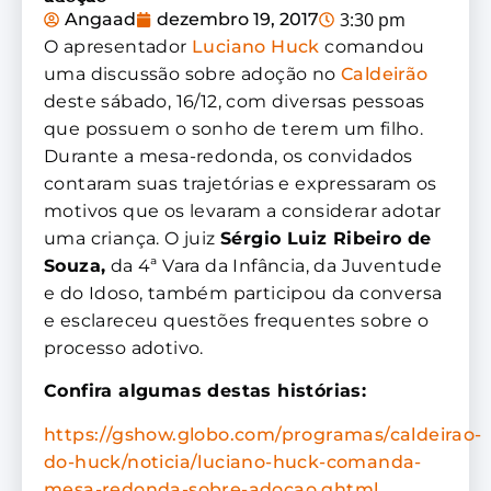
3:30 pm
Angaad
dezembro 19, 2017
O apresentador
Luciano Huck
comandou
uma discussão sobre adoção no
Caldeirão
deste sábado, 16/12, com diversas pessoas
que possuem o sonho de terem um filho.
Durante a mesa-redonda, os convidados
contaram suas trajetórias e expressaram os
motivos que os levaram a considerar adotar
uma criança. O juiz
Sérgio Luiz Ribeiro de
Souza,
da 4ª Vara da Infância, da Juventude
e do Idoso, também participou da conversa
e esclareceu questões frequentes sobre o
processo adotivo.
Confira algumas destas histórias:
https://gshow.globo.com/programas/caldeirao-
do-huck/noticia/luciano-huck-comanda-
mesa-redonda-sobre-adocao.ghtml