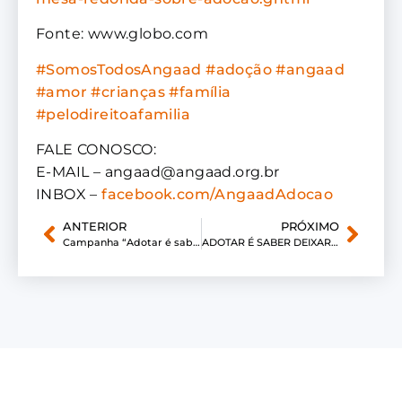
Fonte: www.globo.com
#
SomosTodosAngaad
#
adoção
#
angaad
#
amor
#
crianças
#
família
#
pelodireitoafamilia
FALE CONOSCO:
E-MAIL – angaad@angaad.org.br
INBOX –
facebook.com/AngaadAdocao
ANTERIOR
PRÓXIMO
Campanha “Adotar é saber deixar alguém te amar”
ADOTAR É SABER DEIXAR ALGUÉM TE AMAR! – Carlos e Ivson