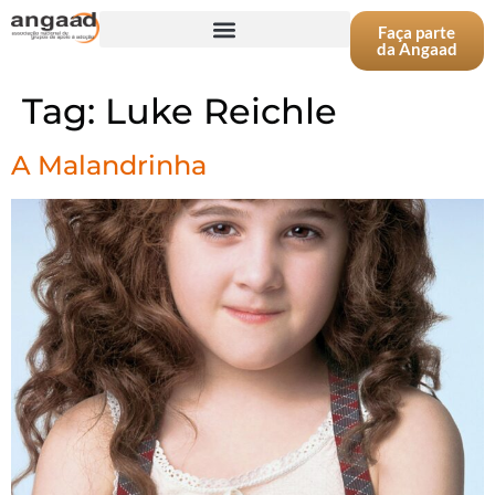
Faça parte
da Angaad
Tag:
Luke Reichle
A Malandrinha