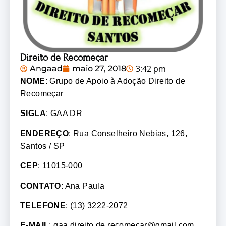
Direito de Recomeçar
3:42 pm
Angaad
maio 27, 2018
NOME
: Grupo de Apoio à Adoção Direito de
Recomeçar
SIGLA
: GAA DR
ENDEREÇO
: Rua Conselheiro Nebias, 126,
Santos / SP
CEP
: 11015-000
CONTATO
: Ana Paula
TELEFONE
: (13) 3222-2072
E-MAIL
: gaa.direito.de.recomecar@gmail.com