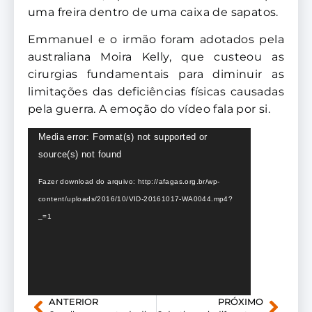
uma freira dentro de uma caixa de sapatos.
Emmanuel e o irmão foram adotados pela
australiana Moira Kelly, que custeou as
cirurgias fundamentais para diminuir as
limitações das deficiências físicas causadas
pela guerra. A emoção do vídeo fala por si.
Tocador
Media error: Format(s) not supported or
de
source(s) not found
vídeo
Fazer download do arquivo: http://afagas.org.br/wp-
content/uploads/2016/10/VID-20161017-WA0044.mp4?
_=1
ANTERIOR
PRÓXIMO